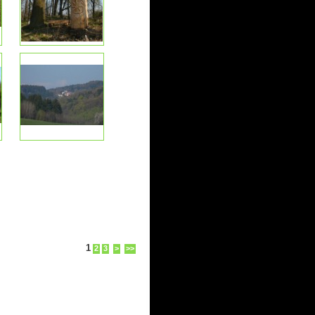
1
2
3
>
>>