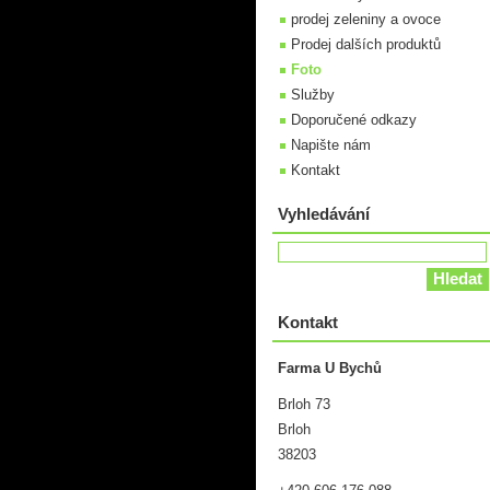
prodej zeleniny a ovoce
Prodej dalších produktů
Foto
Služby
Doporučené odkazy
Napište nám
Kontakt
Vyhledávání
Kontakt
Farma U Bychů
Brloh 73
Brloh
38203