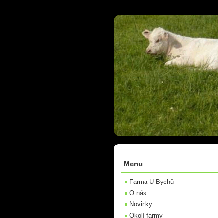
Menu
Farma U Bychů
O nás
Novinky
Okolí farmy