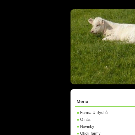
Menu
Farma U Bychů
O nás
Novinky
Okolí farmy