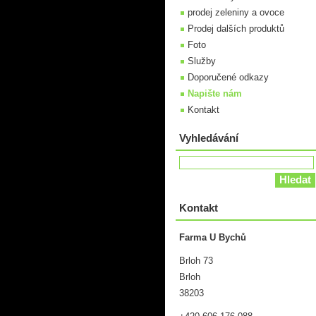
prodej zeleniny a ovoce
Prodej dalších produktů
Foto
Služby
Doporučené odkazy
Napište nám
Kontakt
Vyhledávání
Kontakt
Farma U Bychů
Brloh 73
Brloh
38203