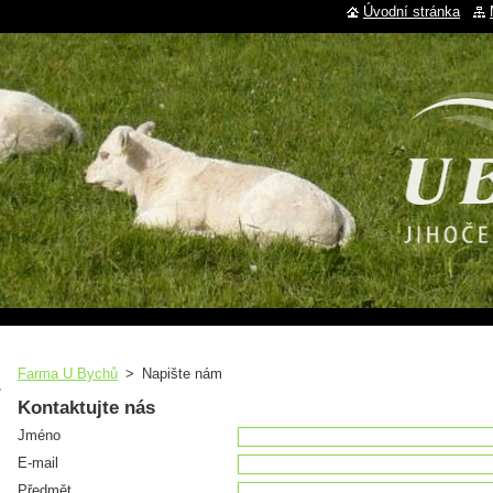
Úvodní stránka
Farma U Bychů
>
Napište nám
Kontaktujte nás
Jméno
E-mail
Předmět