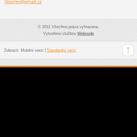
liborlev
@email.c
z
© 2011 Všechna práva vyhrazena.
Vytvořeno službou
Webnode
Zobrazit:
Mobilní verzi
|
Standardní verzi