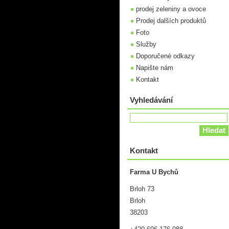
prodej zeleniny a ovoce
Prodej dalších produktů
Foto
Služby
Doporučené odkazy
Napište nám
Kontakt
Vyhledávání
Kontakt
Farma U Bychů
Brloh 73
Brloh
38203