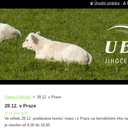
Úvodní stránka
Farma U Bychů
>
28.12. v Praze
28.12. v Praze
27.12.2011 11:37
Ve středu 28.12. prodáváme hovězí maso i v Praze na farmářském trhu na
je otevřen od 8,00 do 18,00.