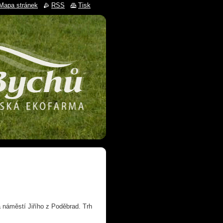
Mapa stránek
RSS
Tisk
 náměstí Jiřího z Poděbrad. Trh