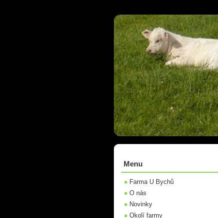
Menu
Farma U Bychů
O nás
Novinky
Okolí farmy