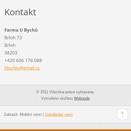
Kontakt
Farma U Bychů
Brloh 73
Brloh
38203
+420 606 176 088
liborlev
@email.c
z
© 2011 Všechna práva vyhrazena.
Vytvořeno službou
Webnode
Zobrazit:
Mobilní verzi
|
Standardní verzi