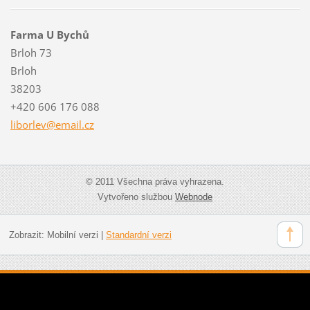
Farma U Bychů
Brloh 73
Brloh
38203
+420 606 176 088
liborlev
@email.c
z
© 2011 Všechna práva vyhrazena.
Vytvořeno službou
Webnode
Zobrazit:
Mobilní verzi
|
Standardní verzi