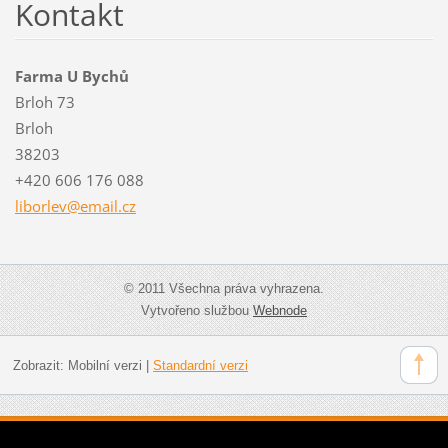
Kontakt
Farma U Bychů
Brloh 73
Brloh
38203
+420 606 176 088
liborlev
@email.c
z
© 2011 Všechna práva vyhrazena.
Vytvořeno službou
Webnode
Zobrazit:
Mobilní verzi
|
Standardní verzi